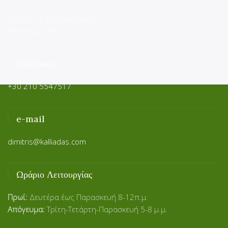
Κελεού 32 & Καραϊσκάκη
Ελευσίνα, 19200
Τηλέφωνο
+30 210 5547517
e-mail
dimitris@kalliadas.com
Ωράριο Λειτουργίας
Πρωί:
Δευτέρα έως Παρασκευή 8-12π.μ.
Απόγευμα:
Τρίτη-Τετάρτη-Παρασκευή 5-8 μ.μ.