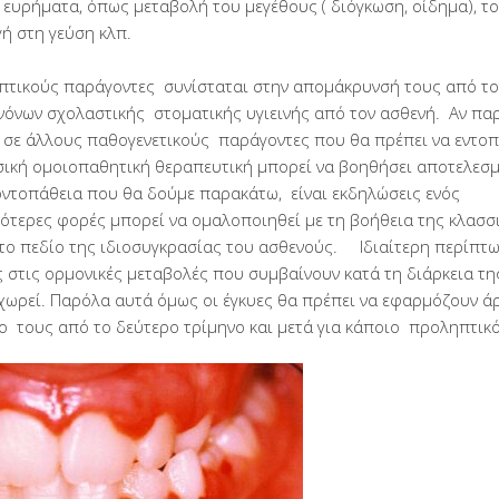
 ευρήματα, όπως μεταβολή του μεγέθους ( διόγκωση, οίδημα), τ
ή στη γεύση κλπ.
λαπτικούς παράγοντες συνίσταται στην απομάκρυνσή τους από το
νόνων σχολαστικής στοματικής υγιεινής από τον ασθενή. Αν π
ι σε άλλους παθογενετικούς παράγοντες που θα πρέπει να εντοπ
ασσική ομοιοπαθητική θεραπευτική μπορεί να βοηθήσει αποτελεσ
δοντοπάθεια που θα δούμε παρακάτω, είναι εκδηλώσεις ενός
ότερες φορές μπορεί να ομαλοποιηθεί με τη βοήθεια της κλασσ
στο πεδίο της ιδιοσυγκρασίας του ασθενούς. Ιδιαίτερη περίπτω
 στις ορμονικές μεταβολές που συμβαίνουν κατά τη διάρκεια τη
οχωρεί. Παρόλα αυτά όμως οι έγκυες θα πρέπει να εφαρμόζουν ά
ρο τους από το δεύτερο τρίμηνο και μετά για κάποιο προληπτικό