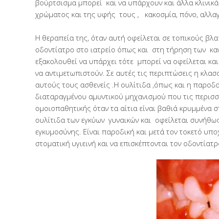
βούρτσισμα μπορεί και να υπάρχουν και άλλα κλινικά
χρώματος και της υφής τους , κακοσμία, πόνο, αλλαγ
Η θεραπεία της, όταν αυτή οφείλεται σε τοπικούς β
οδοντίατρο στο ιατρείο όπως και στη τήρηση των κα
εξακολουθεί να υπάρχει τότε μπορεί να οφείλεται κα
να αντιμετωπιστούν. Σε αυτές τις περιπτώσεις η κλ
αυτούς τους ασθενείς .Η ουλίτιδα ,όπως και η παρο
διαταραγμένου αμυντικού μηχανισμού που τις περισσ
ομοιοπαθητικής όταν τα αίτια είναι βαθιά κρυμμένα 
ουλίτιδα των εγκύων γυναικών και οφείλεται συνήθως
εγκυμοσύνης. Είναι παροδική και μετά τον τοκετό υπ
στοματική υγιεινή και να επισκέπτονται τον οδοντίατ