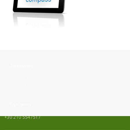
Διεύθυνση
Κελεού 32 & Καραϊσκάκη
Ελευσίνα, 19200
Τηλέφωνο
+30 210 5547517