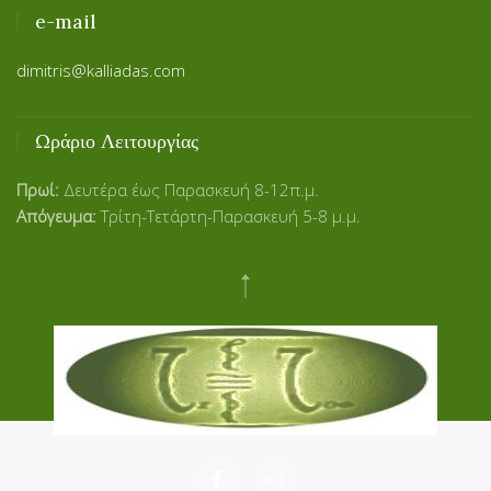
e-mail
dimitris@kalliadas.com
Ωράριο Λειτουργίας
Πρωί:
Δευτέρα έως Παρασκευή 8-12π.μ.
Απόγευμα:
Τρίτη-Τετάρτη-Παρασκευή 5-8 μ.μ.