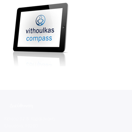
Διεύθυνση
Κελεού 32 & Καραϊσκάκη
Ελευσίνα, 19200