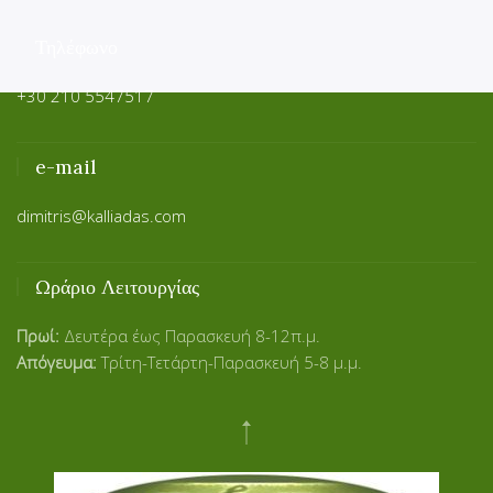
Τηλέφωνο
+30 210 5547517
e-mail
dimitris@kalliadas.com
Ωράριο Λειτουργίας
Πρωί:
Δευτέρα έως Παρασκευή 8-12π.μ.
Απόγευμα:
Τρίτη-Τετάρτη-Παρασκευή 5-8 μ.μ.