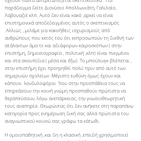
σχεδόν πάντα αντιμετωπίζεται σκεπτικιστικά . Για
παράδειγμα δείτε Διονύσιο Απολλωνιάτη, Γαλιλαίο,
Λαβουαζιέ κλπ. Αυτό δεν είναι κακό ,αρκεί να είναι
επιστημονικά αποδεδειγμένος αυτός ο σκεπτικισμός
.Αλλιώς , μιλάμε για κακοήθεις ισχυρισμούς από
ανθρώπους που εκτός του ότι εκπροσωπούν τη διεθνή των
ατάλαντων άμα τε και αδιάφορων καιροσκόπων ( στην
επιστήμη, δημοσιογραφία , πολιτική ,κλπ) είναι πνιγμένοι
και στα σκουπίδια ( μέσα και έξω). Το μπούλινγκ βλέπεται ,
στην επιστήμη έχει προηγηθεί πολύ πριν από αυτό των
σημερινών σχολείων. Μέγιστη ευθύνη όμως έχουν και
κάποιοι ΄΄ κονδυλοφόροι ΄΄ που στην προσπάθεια τους να
επηρεάσουν την κοινή γνώμη προσπαθούν πρώτιστα να
θεραπεύσουν, λόγω ανεπάρκειας, την γνωσιοθεωρητική
τους αναπηρία .Θεωρώντας ότι δεν ανήκετε στη παραπάνω
κατηγορία προς ενημέρωση δική σας αλλά πρώτιστα του
αναγνωστικού κοινού σας γράφω τα κάτωθι.
Η ομοιοπαθητική ,και δη η κλασική ,επειδή χρησιμοποιεί