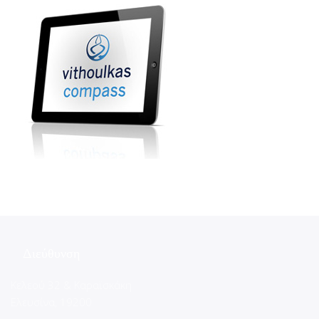
Διεύθυνση
Κελεού 32 & Καραϊσκάκη
Ελευσίνα, 19200