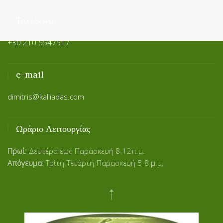
Τηλέφωνο
+30 210 5547517
e-mail
dimitris@kalliadas.com
Ωράριο Λειτουργίας
Πρωί:
Δευτέρα έως Παρασκευή 8-12π.μ.
Απόγευμα:
Τρίτη-Τετάρτη-Παρασκευή 5-8 μ.μ.