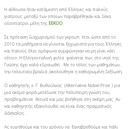
Η αίθουσα ήταν κατάμεστη από Έλληνες και Ιταλούς
γιατρούς ,μεταξύ των οποίων παραβρέθηκαν και δέκα
οδοντίατροι μέλη της
ΕΕΚΟΟ
.
Σε πρόταση διαχωρισμού των γκρουπ έτσι ώστε από το
2010 τα μαθήματα να γίνονται ξεχωριστά για τους Έλληνες
και Ιταλούς όλοι ομόφωνα συμφώνησαν να μη γίνει κάτι
τέτοιο. Η Ελληνοιταλική φιλία φαίνεται πως στο νησί της
Γνώσης έχει καλά εδραιωθεί . Με το τέλος των μαθημάτων,
την τελευταία βραδιά ,ακολούθησε η καθιερωμένη δεξίωση.
Ο καθηγητής κ. Γ. Βυθούλκας (Alternative Nobel Prize ) για
μια ακόμα φορά μετέδωσε την πολύπειρη γνώση του,
προβλημάτισε θετικά και μας βοήθησε στη σκέψη μας .Αν
και καθηγητής εξακολουθεί να είναι ένας πραγματικός
Δάσκαλος .
Ας ευχηθούμε και του χρόνου να ξαναβρεθούμε και πάλι