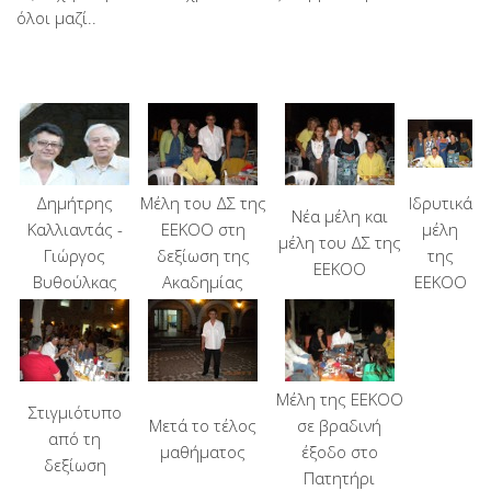
όλοι μαζί..
Δημήτρης
Μέλη του ΔΣ της
Ιδρυτικά
Νέα μέλη και
Καλλιαντάς -
ΕΕΚΟΟ στη
μέλη
μέλη του ΔΣ της
Γιώργος
δεξίωση της
της
ΕΕΚΟΟ
Βυθούλκας
Ακαδημίας
ΕΕΚΟΟ
Μέλη της ΕΕΚΟΟ
Στιγμιότυπο
Μετά το τέλος
σε βραδινή
από τη
μαθήματος
έξοδο στο
δεξίωση
Πατητήρι