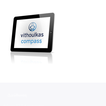
Διεύθυνση
Κελεού 32 & Καραϊσκάκη