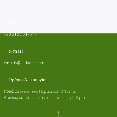
Ελευσίνα, 19200
Τηλέφωνο
+30 210 5547517
e-mail
dimitris@kalliadas.com
Ωράριο Λειτουργίας
Πρωί:
Δευτέρα έως Παρασκευή 8-12π.μ.
Απόγευμα:
Τρίτη-Τετάρτη-Παρασκευή 5-8 μ.μ.