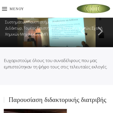
ΜΕΝΟΎ
Χειρουργός Οδοντίατρος-Ομοιοπαθητικός
Msc. Τμήμα Μηχανικών Σχεδίασης Προϊόντων και
Συστημάτων-Πανεπιστήμιο Αιγαίου
Διδάκτωρ, Τομέας Επιστήμης και Τεχνικής Υλικών, Σχολή
Χημικών Μηχανικών ΕΜΠ
Ευχαριστούμε όλους του συναδέλφους που μας
εμπιστεύτηκαν τη ψήφο τους στις τελευταίες εκλογές.
Παρουσίαση διδακτορικής διατριβής