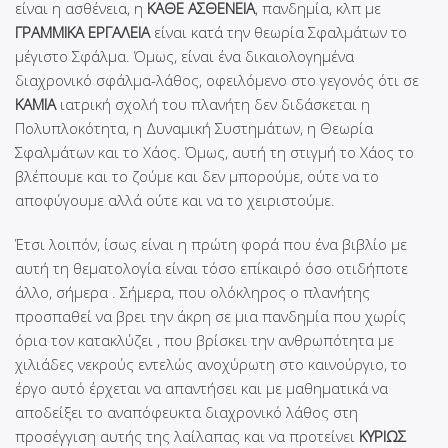
είναι η ασθένεια, η
ΚΑΘΕ ΑΣΘΕΝΕΙΑ
, πανδημία, κλπ με
ΓΡΑΜΜΙΚΑ ΕΡΓΑΛΕΙΑ
είναι κατά την θεωρία Σφαλμάτων το
μέγιστο Σφάλμα. Όμως, είναι ένα δικαιολογημένα
διαχρονικό σφάλμα-λάθος, οφειλόμενο στο γεγονός ότι σε
ΚΑΜΙΑ
ιατρική σχολή του πλανήτη δεν διδάσκεται η
Πολυπλοκότητα, η Δυναμική Συστημάτων, η Θεωρία
Σφαλμάτων και το Χάος. Όμως, αυτή τη στιγμή το Χάος το
βλέπουμε και το ζούμε και δεν μπορούμε, ούτε να το
αποφύγουμε αλλά ούτε και να το χειριστούμε.
Έτσι λοιπόν, ίσως είναι η πρώτη φορά που ένα βιβλίο με
αυτή τη θεματολογία είναι τόσο επίκαιρό όσο οτιδήποτε
άλλο, σήμερα . Σήμερα, που ολόκληρος ο πλανήτης
προσπαθεί να βρει την άκρη σε μια πανδημία που χωρίς
όρια τον κατακλύζει , που βρίσκει την ανθρωπότητα με
χιλιάδες νεκρούς εντελώς ανοχύρωτη στο καινούργιο, το
έργο αυτό έρχεται να απαντήσει και με μαθηματικά να
αποδείξει το αναπόφευκτα διαχρονικό λάθος στη
προσέγγιση αυτής της λαίλαπας και να προτείνει
ΚΥΡΙΩΣ