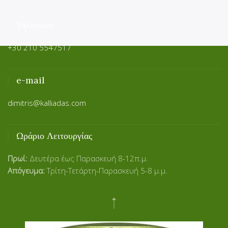
Τηλέφωνο
+30 210 5547517
e-mail
dimitris@kalliadas.com
Ωράριο Λειτουργίας
Πρωί:
Δευτέρα έως Παρασκευή 8-12π.μ.
Απόγευμα:
Τρίτη-Τετάρτη-Παρασκευή 5-8 μ.μ.