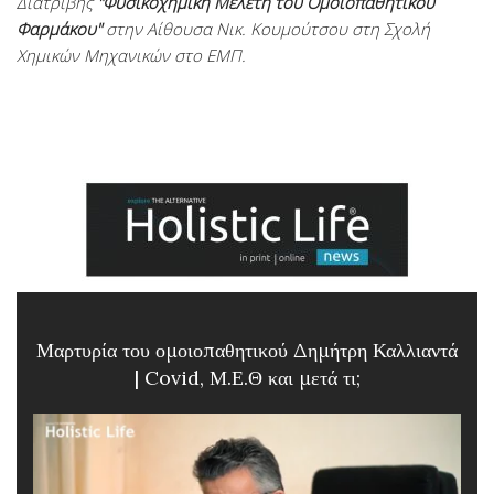
Διατριβής
"Φυσικοχημική Μελέτη του Ομοιοπαθητικού
Φαρμάκου"
στην Αίθουσα Νικ. Κουμούτσου στη Σχολή
Χημικών Μηχανικών στο ΕΜΠ.
Μαρτυρία του ομοιοπαθητικού Δημήτρη Καλλιαντά
| Covid, Μ.Ε.Θ και μετά τι;