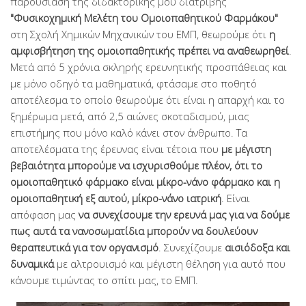
παρουσίαση της διδακτορικής μου διατριβής
"Φυσικοχημική Μελέτη του Ομοιοπαθητικού Φαρμάκου"
στη Σχολή Χημικών Μηχανικών του ΕΜΠ, θεωρούμε ότι
η
αμφισβήτηση της ομοιοπαθητικής πρέπει να αναθεωρηθεί
.
Μετά από 5 χρόνια σκληρής ερευνητικής προσπάθειας και
με μόνο οδηγό τα μαθηματικά, φτάσαμε στο ποθητό
αποτέλεσμα το οποίο θεωρούμε ότι είναι η απαρχή και το
ξημέρωμα μετά, από 2,5 αιώνες σκοταδισμού, μιας
επιστήμης που μόνο καλό κάνει στον άνθρωπο. Τα
αποτελέσματα της έρευνας είναι τέτοια που
με μέγιστη
βεβαιότητα μπορούμε να ισχυρισθούμε πλέον, ότι το
ομοιοπαθητικό φάρμακο είναι μίκρο-νάνο φάρμακο και η
ομοιοπαθητική εξ αυτού, μίκρο-νάνο ιατρική
. Είναι
απόφαση μας
να συνεχίσουμε την ερευνά μας για να δούμε
πως αυτά τα νανοσωματίδια μπορούν να δουλεύουν
θεραπευτικά για τον οργανισμό
. Συνεχίζουμε
αισιόδοξα και
δυναμικά
με αλτρουισμό και μέγιστη θέληση για αυτό που
κάνουμε τιμώντας το σπίτι μας, το ΕΜΠ.